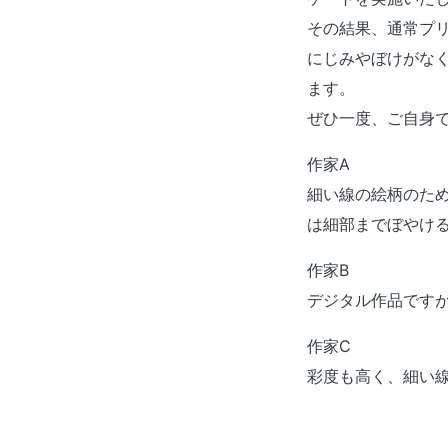
その結果、通常プリ
にじみやぼけがな
ます。
ぜひ一度、ご自身
作家A
細い線の絵柄のた
は細部までぼやけ
作家B
デジタル作品です
作家C
彩度も高く、細い