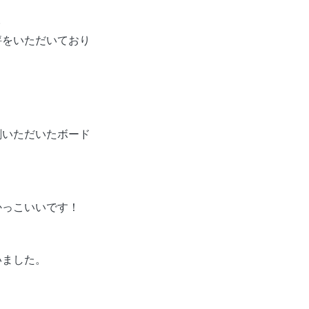
。
評をいただいており
刷いただいたボード
かっこいいです！
いました。