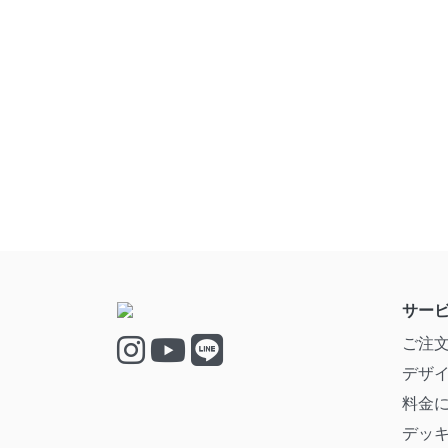
サー
ご注
デザ
料金
デッ